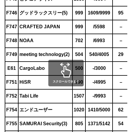
F746
グッドラックスリー(5)
999
1609/9999
95
F747
CRAFTED JAPAN
999
/5598
–
F748
NOAA
702
/6993
–
F749
meeting technology(2)
504
540/4005
29
E61
CargoLabo
500
-/3000
–
F751
HiSR
990
-/4995
–
スクロールできます
F752
Tabi Life
1507
-/9993
–
F754
エンドユーザー
1020
1410/5000
62
F755
SAMURAI Security(3)
805
1371/5142
54