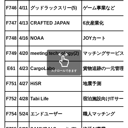
F746
4/11
グッドラックスリー(5)
ゲーム事業など
F747
4/13
CRAFTED JAPAN
6次産業化
F748
4/16
NOAA
JOYカート
F749
4/20
meeting technology(2)
マッチングサービス
E61
4/23
CargoLabo
貨物追跡の一元管理
スクロールできます
F751
4/27
HiSR
地震予測
F752
4/28
Tabi Life
宿泊施設向けITサー
F754
5/24
エンドユーザー
職人マッチング