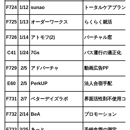
F724
1/12
sunao
トータルケアブラン
F725
1/13
オーダーワークス
らくらく就活
F726
1/14
アトモフ(2)
バーチャル窓
C41
1/24
7Gs
バス運行の適正化
F729
2/5
アドバーチャ
動画広告PF
E60
2/5
PerkUP
法人合宿手配
F731
2/7
ベターデイズラボ
界面活性剤不使用コ
F732
2/14
BeA
プロモーション
F733
2/25
あっと
毛細血管の測定