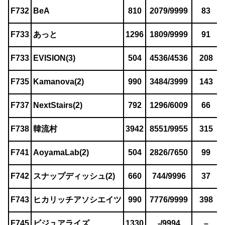
F732
BeA
810
2079/9999
83
F733
あっと
1296
1809/9999
91
F733
EVISION(3)
504
4536/4536
208
F735
Kamanova(2)
990
3484/3999
143
F737
NextStairs(2)
792
1296/6009
66
F738
韓流村
3942
8551/9955
315
F741
AoyamaLab(2)
504
2826/7650
99
F742
スナップディッシュ(2)
660
744/9996
37
F743
ヒカリッチアソシエイツ
990
7776/9999
398
F745
ビジュアライズ
1330
-/9994
–