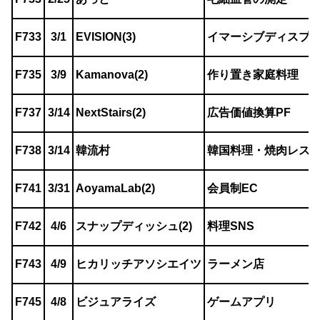
F733
3/1
EVISION(3)
イマーシブディスプ
F735
3/9
Kamanova(2)
作り置き家庭料理
F737
3/14
NextStairs(2)
広告価値換算PF
F738
3/14
韓流村
韓国料理・焼肉レス
F741
3/31
AoyamaLab(2)
会員制EC
F742
4/6
スナップディッシュ(2)
料理SNS
F743
4/9
ヒカリッチアソシエイツ
ラーメン店
F745
4/8
ビジュアライズ
ゲームアプリ