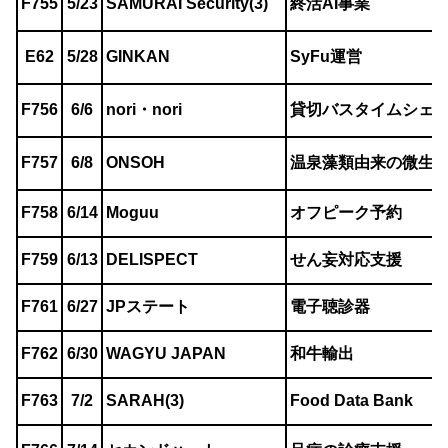
F755
5/23
SAMURAI Security(3)
終活AI事業
E62
5/28
GINKAN
SyFu運営
F756
6/6
nori・nori
貸切バスタイムシェ
F757
6/8
ONSOH
温泉藻類由来の微生
F758
6/14
Moguu
オフピーク予約
F759
6/13
DELISPECT
せん妄対応支援
F761
6/27
JPステート
電子聴診器
F762
6/30
WAGYU JAPAN
和牛輸出
F763
7/2
SARAH(3)
Food Data Bank