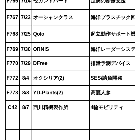
F766
7/14
セカンドハート
足病の診療支援
F767
7/22
オーシャンクラス
海洋プラスチック回
F768
7/25
Qolo
起立動作サポート機
F769
7/30
ORNIS
海洋レーダー
システ
F770
7/29
DFree
排泄予測デバイス
F772
8/4
オクシリア(2)
SES/請負開発
F773
8/8
YD-Plants(2)
高麗人参
C42
8/7
西川精機製作所
4輪モビリティ