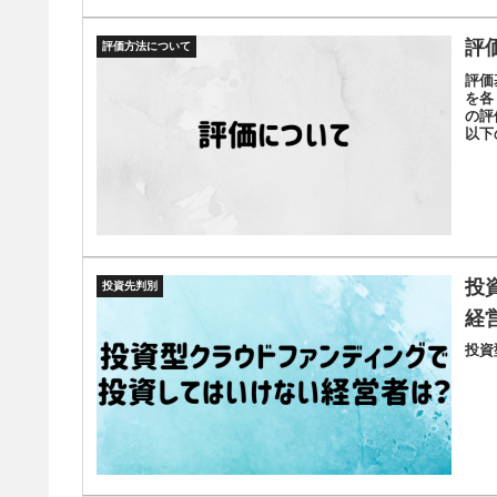
評
評価方法について
評価
を各
の評
以下
投
投資先判別
経
投資