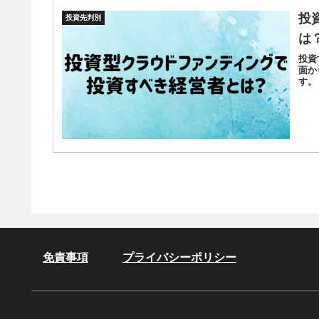
投
投資先判別
は
投資
面か
す。
免責事項
プライバシーポリシー